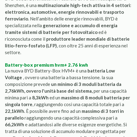
Shenzhen, è una
multinazionale high-tech attiva in 4 settori:
elettronica, automotive, energie rinnovabili e trasporto
ferroviario
. Nell’ambito delle energie rinnovabili, BYD è
specializzata nella
generazione e accumulo di energia
tramite sistemi di batterie per fotovoltaico
ed è
riconosciuta come il
produttore leader mondiale di batterie
litio-ferro-fosfato (LFP)
, con oltre 25 anni di esperienza nel
settore.
battery-box premium hvm+ 2.76 kwh
La nuova BYD Battery-Box HVM+ è una
batteria Low
Voltage
, ovvero una batteria a bassa tensione. la sua
composizione prevede
un minimo di 3 moduli batteria da
2,76kWh, ovvero l'unità base del sistema,
per una capacità
minima pari a
8,3kWh
ed un
massimo di 8 moduli batteria per
singola torre
, raggiungendo così una capacità totale pari a
22,1kWh
. È possibile avere fino ad un
massimo di 3 torri in
parallelo
raggiungendo una capacità complessiva pari a
66,2kWh
e adattandosi alle diverse esigenze energetiche. Si
tratta di una soluzione di accumulo modulare progettata per