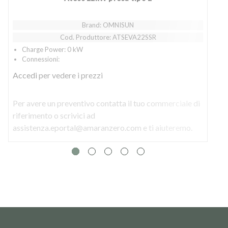
Brand: OMNISUN
Cod. Produttore: ATSEVA22SSR
Charge Power: 0 kW
Connessioni:
Accedi
per vedere i prezzi
Per avere un preventivo contatta il tuo commerciale di
P
riferimento o scrivici ad
r
assistenza.eportal@amaranzero.com e ti aiuteremo.