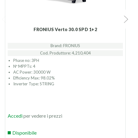
FRONIUS Verto 30.0 SPD 1+2
Brand: FRONIUS
Cod. Produttore: 4,210,404
Phase no: 3PH
Nº MPPTs: 4
AC Power: 30000 W
Efficiency Max: 98.02%
Inverter Type: STRING
Accedi
per vedere i prezzi
P
r
Disponibile