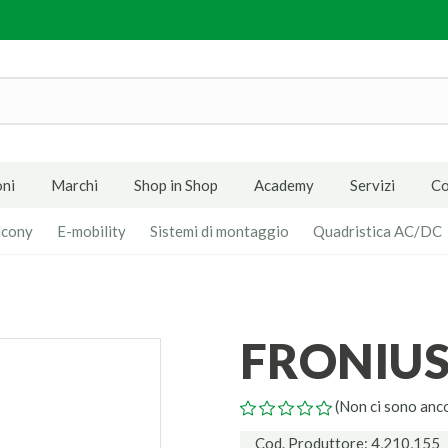
ni
Marchi
Shop in Shop
Academy
Servizi
Co
lcony
E-mobility
Sistemi di montaggio
Quadristica AC/DC
FRONIUS
(Non ci sono anc
Cod. Produttore: 4,210,155