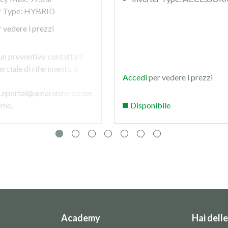
er Type: HYBRID
 vedere i prezzi
un preventivo contatta il
ciale di riferimento o
Accedi
per vedere i prezzi
a.eportal@amaranzero.com
remo.
Disponibile
Academy
Hai dell