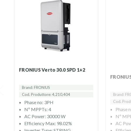
FRONIUS Verto 30.0 SPD 1+2
FRONIUS
Brand: FRONIUS
Cod. Produttore: 4,210,404
Brand: F
Cod. Prod
Phase no: 3PH
Nº MPPTs: 4
Phase 
AC Power: 30000 W
Nº MPP
Efficiency Max: 98.02%
AC Pow
Inverter Type: STRING
Efficie