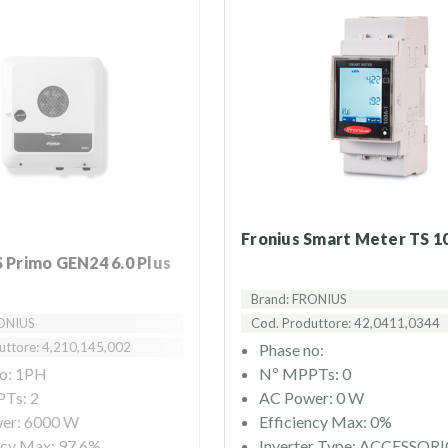
Fronius Smart Meter TS 1
 Primo GEN24 6.0 Plus
Brand: FRONIUS
RONIUS
Cod. Produttore: 42,0411,0344
uttore: 4,210,145,002
Phase no:
no: 1PH
Nº MPPTs: 0
Ts: 2
AC Power: 0 W
er: 6000 W
Efficiency Max: 0%
ncy Max: 97.6%
Inverter Type: ACCESSOR