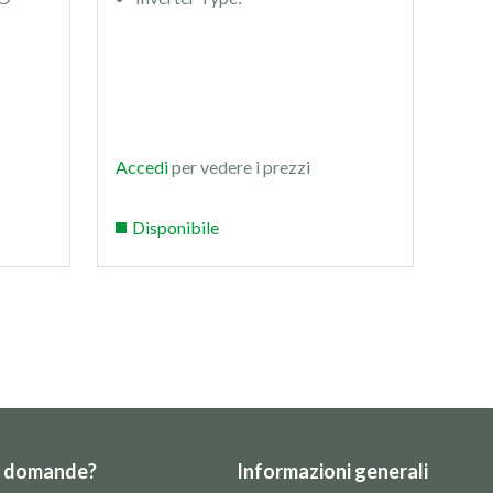
I
Acc
Per 
tuo 
Accedi
per vedere i prezzi
scri
assi
Disponibile
e ti
e domande?
Informazioni generali