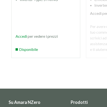
Invert
Accedi
per
Per avere 
tuo commer
Accedi
per vedere i prezzi
scrivici ad
assistenz
Disponibile
e ti aiute
Su Amara NZero
Prodotti