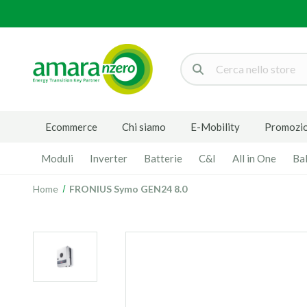
Cerca
Ecommerce
Chi siamo
E-Mobility
Promozio
Moduli
Inverter
Batterie
C&I
All in One
Ba
Home
FRONIUS Symo GEN24 8.0