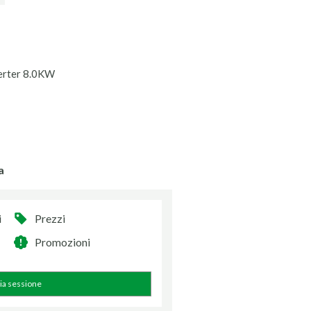
erter 8.0KW
a
i
Prezzi
Promozioni
zia sessione