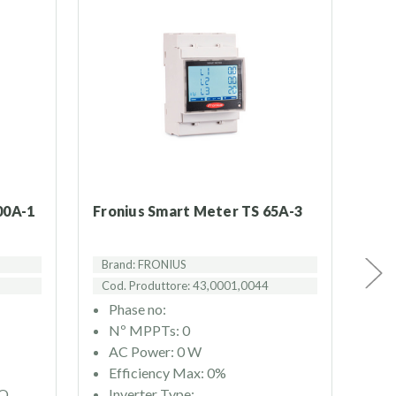
00A-1
Fronius Smart Meter TS 65A-3
FR
Brand: FRONIUS
Cod. Produttore: 43,0001,0044
Bra
Cod
Phase no:
Nº MPPTs: 0
P
AC Power: 0 W
N
Efficiency Max: 0%
A
IO
Inverter Type:
E