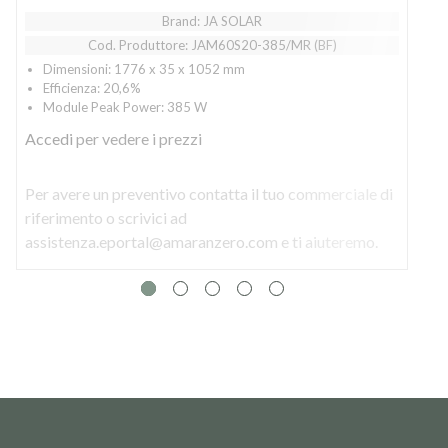
Brand: JA SOLAR
Cod. Produttore: JAM60S20-385/MR (BF)
Dimensioni: 1776 x 35 x 1052 mm
Efficienza: 20,6%
Module Peak Power: 385 W
Accedi
per vedere i prezzi
Per avere un preventivo contatta il tuo commerciale di
P
riferimento o scrivici ad
r
assistenza.eportal@amaranzero.com e ti aiuteremo.