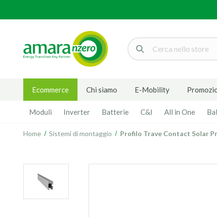
Cerca
Ecommerce
Chi siamo
E-Mobility
Promozio
Moduli
Inverter
Batterie
C&I
All in One
Ba
Home
Sistemi di montaggio
Profilo Trave Contact Solar 