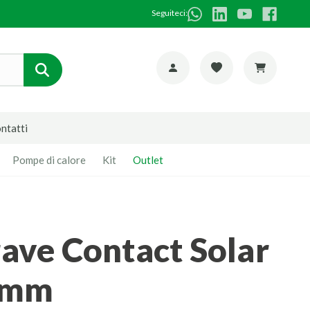
Seguiteci:
ntatti
Pompe di calore
Kit
Outlet
0mm