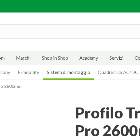
ni
Marchi
Shop in Shop
Academy
Servizi
Co
lcony
E-mobility
Sistemi di montaggio
Quadristica AC/DC
Pro 2600mm
Profilo Trave Contact Solar
Pro 260