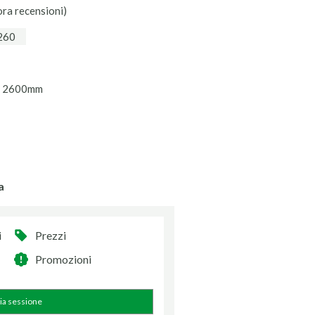
ora recensioni)
260
ro 2600mm
a
i
Prezzi
Promozioni
zia sessione