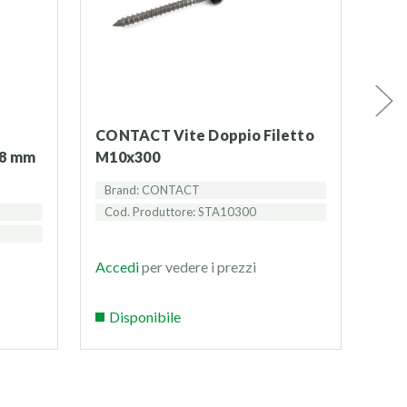
CONTACT Vite Doppio Filetto
CONTACT Piastra di
48 mm
M10x300
Con
Brand: CONTACT
Br
Cod. Produttore: STA10300
Cod
Accedi
per vedere i prezzi
Acc
Disponibile
Di