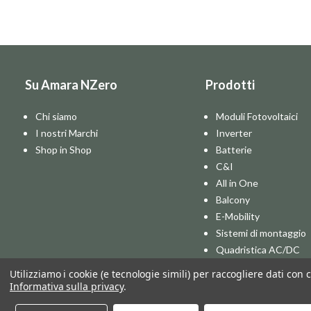
Su Amara NZero
Prodotti
Chi siamo
Moduli Fotovoltaici
I nostri Marchi
Inverter
Shop in Shop
Batterie
C&I
All in One
Balcony
E-Mobility
Sistemi di montaggio
Quadristica AC/DC
Pompe di Calore
Utilizziamo i cookie (e tecnologie simili) per raccogliere dati con 
Informativa sulla privacy
.